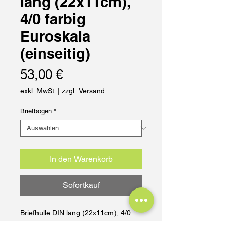
lang (22x11cm),
4/0 farbig
Euroskala
(einseitig)
Preis
53,00 €
exkl. MwSt.
|
zzgl. Versand
Briefbogen
*
In den Warenkorb
Sofortkauf
Briefhülle DIN lang (22x11cm), 4/0 
farbig Euroskala (einseitig)